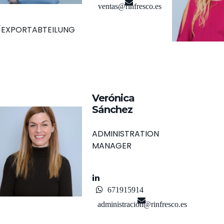
ventas@rinfresco.es
/EXPORTABTEILUNG
Verónica
Sánchez
ADMINISTRATION
MANAGER
671915914
administracion@rinfresco.es