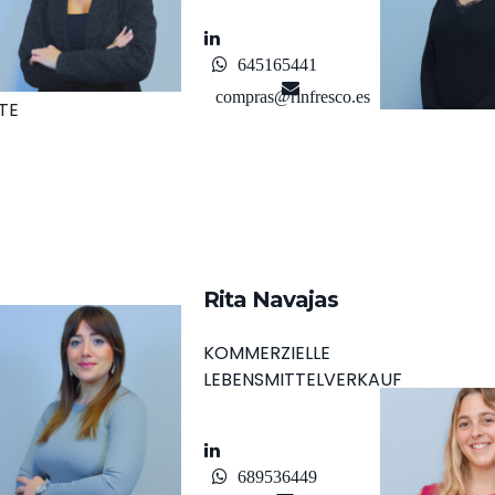
645165441
compras@rinfresco.es
TE
Rita Navajas
KOMMERZIELLE
LEBENSMITTELVERKAUF
689536449