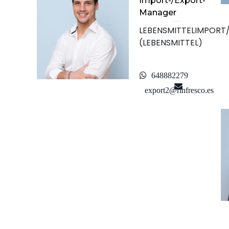
Import-/Export-
Manager
LEBENSMITTELIMPORT
(LEBENSMITTEL)
648882279
export2@rinfresco.es