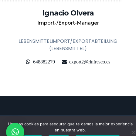
Ignacio Olvera
Import-/Export-Manager
LEBENSMITTELIMPORT/EXPORTABTEILUNG
(LEBENSMITTEL)
648882279
export2@rinfresco.es
WEB DESARROLLADA POR
COCO GLOBAL
Usamos cookies para asegurar que te damos la mejor experiencia
MEDIA
en nuestra web.