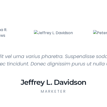
it vel urna varius pharetra. Suspendisse sod
ec tincidunt. Donec dignissim purus ut nulla ul
Peter S. Stanley
DEVELOPER