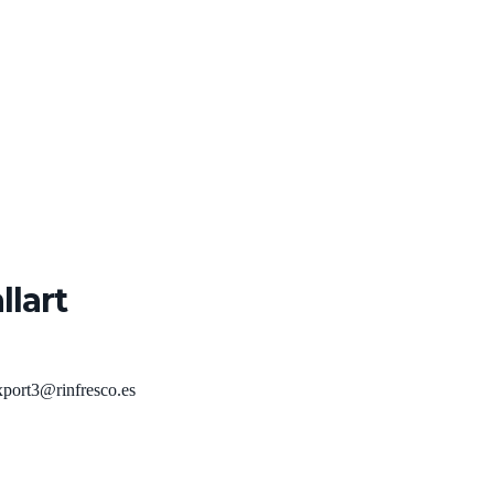
llart
xport3@rinfresco.es