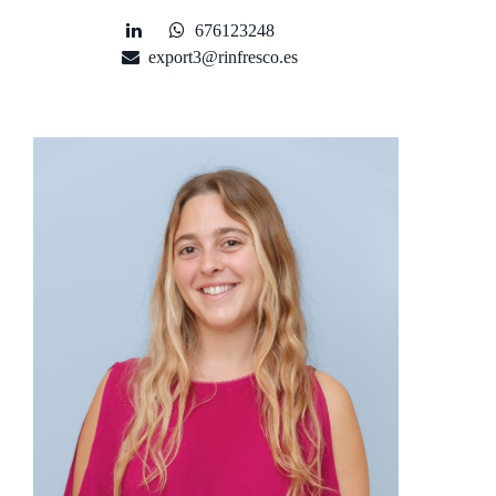
676123248
export3@rinfresco.es